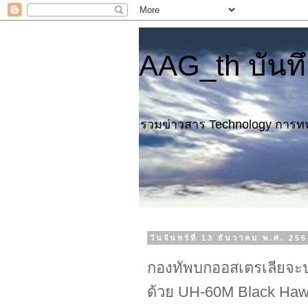
AAG_th บันท
รวมข่าวสาร Technology การทห
วันจันทร์ที่ 13 ธันวาคม พ.ศ. 25
กองทัพบกออสเตรเลียจะป
ด้วย UH-60M Black Ha