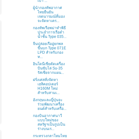
เบา ...
ผู้นำกองทัพอากาศ
ไทยยืนยัน
เจตนารมณ์ที่มอง
จะจัดหาเคร...
กองทัพเรือพม่าทำพิธี
ประจำการเรือดำ
น้ำชั้น Type 035...
จีนปล่อยเรืออู่ยกพล
ขึ้นบก Type 071E
LPD สำหรับกอง
ท...
อินโดนีเซียตัดเครื่อง
บินขับไล่ Su-35
รัสเซียจากแผน...
ฝรั่งเศสสั่งจัดหา
เฮลิคอปเตอร์
H160M ใหม่
สำหรับสามเ...
อังกฤษและญี่ปุ่นจะ
ร่วมพัฒนาเครื่อง
ยนต์สำหรับเครื่อ...
กองบินอากาศนาวี
แบบใหม่ของ
สหรัฐฯเป็นรูปเป็น
ร่างบนเร...
กระทรวงกลาโหมไทย