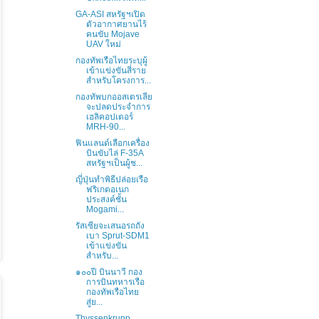
GA-ASI สหรัฐฯเปิด
ตัวอากาศยานไร้
คนขับ Mojave
UAV ใหม่
กองทัพเรือไทยระบุผู้
เข้าแข่งขันสี่ราย
สำหรับโครงการ...
กองทัพบกออสเตรเลีย
จะปลดประจำการ
เฮลิคอปเตอร์
MRH-90...
ฟินแลนด์เลือกเครื่อง
บินขับไล่ F-35A
สหรัฐฯเป็นผู้ช...
ญี่ปุ่นทำพิธีปล่อยเรือ
ฟริเกตอเนก
ประสงค์ชั้น
Mogami...
รัสเซียจะเสนอรถถัง
เบา Sprut-SDM1
เข้าแข่งขัน
สำหรับ...
๑๐๐ปี บินนาวี กอง
การบินทหารเรือ
กองทัพเรือไทย
สู่ย...
Thyssenkrupp