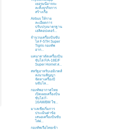
เยอรมนีอาจจะ
ละทิ้งธุรกิจการ
สร้างเรือ
Airbus ให้ราย
ละเอียดการ
ปรับปรุงมาตรฐาน
เฮลิคอปเตอร์...
จำนวนเครื่องบินขับ
ไล่ F-5TH Super
Tigris กองทัพ
อาก...
แคนาดาตัดเครื่องบิน
ขับไล่ F/A-18E/F
Super Hornet ส...
สหรัฐอาหรับเอมิเรตส์
ลงนามสัญญา
จัดหาเครื่องบิ
นขับไล...
กองทัพอากาศไทย
เปิดเผยเครื่องบิน
ขับไล่ F-
16AM/BM ใช...
มาเลเซียเริ่มการ
ประเมินค่าข้อ
เสนอเครื่องบินขับ
ไล่ฝ...
กองทัพเรือไทยเข้า