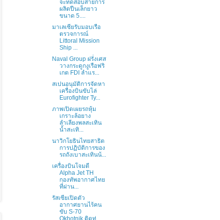
จะทดสอบสายการ
ผลิตปืนเล็กยาว
ขนาด 5....
มาเลเซียรับมอบเรือ
ตรวจการณ์
Littoral Mission
Ship ...
Naval Group ฝรั่งเศส
วางกระดูกงูเรือฟริ
เกต FDI ลำแร...
สเปนอนุมัติการจัดหา
เครื่องบินขับไล่
Eurofighter Ty...
ภาพเปิดเผยรถหุ้ม
เกราะล้อยาง
ลำเลียงพลสะเทิน
น้ำสะเทิ...
นาวิกโยธินไทยสาธิต
การปฏิบัติการของ
รถถังเบาสะเทินน้...
เครื่องบินโจมตี
Alpha Jet TH
กองทัพอากาศไทย
ที่ผ่าน...
รัสเซียเปิดตัว
อากาศยานไร้คน
ขับ S-70
Okhotnik ติดท่...