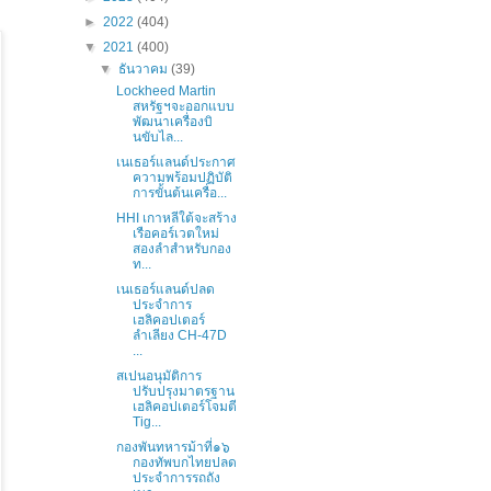
►
2022
(404)
▼
2021
(400)
▼
ธันวาคม
(39)
Lockheed Martin
สหรัฐฯจะออกแบบ
พัฒนาเครื่องบิ
นขับไล...
เนเธอร์แลนด์ประกาศ
ความพร้อมปฏิบัติ
การขั้นต้นเครื่อ...
HHI เกาหลีใต้จะสร้าง
เรือคอร์เวตใหม่
สองลำสำหรับกอง
ท...
เนเธอร์แลนด์ปลด
ประจำการ
เฮลิคอปเตอร์
ลำเลียง CH-47D
...
สเปนอนุมัติการ
ปรับปรุงมาตรฐาน
เฮลิคอปเตอร์โจมตี
Tig...
กองพันทหารม้าที่๑๖
กองทัพบกไทยปลด
ประจำการรถถัง